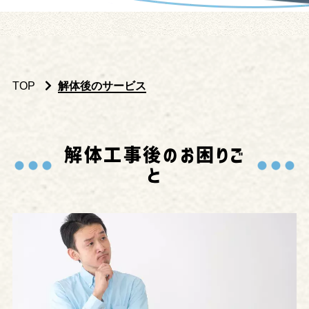
TOP
解体後のサービス
解
体
工
事
後
の
お
困
り
ご
と