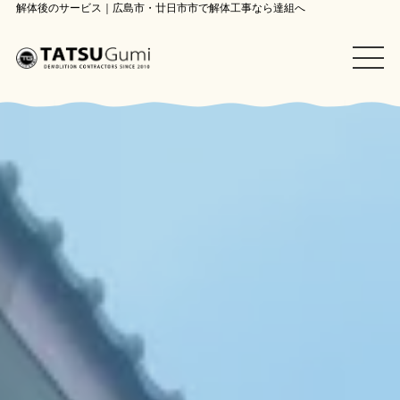
解体後のサービス｜広島市・廿日市市で解体工事なら達組へ