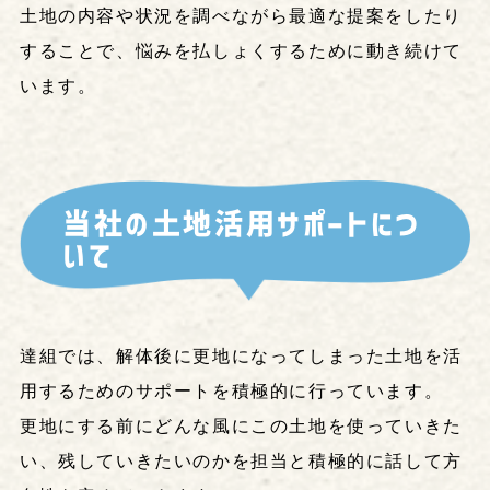
土地の内容や状況を調べながら最適な提案をしたり
することで、悩みを払しょくするために動き続けて
います。
当
社
の
土
地
活
用
サ
ポ
ー
ト
に
つ
い
て
達組では、解体後に更地になってしまった土地を活
用するためのサポートを積極的に行っています。
更地にする前にどんな風にこの土地を使っていきた
い、残していきたいのかを担当と積極的に話して方